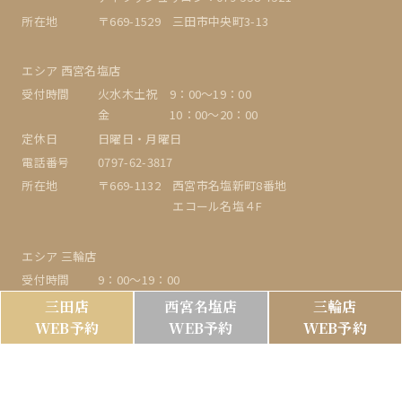
所在地
〒669-1529 三田市中央町3-13
エシア 西宮名塩店
受付時間
火水木土祝 9：00〜19：00
金 10：00～20：00
定休日
日曜日・月曜日
電話番号
0797-62-3817
所在地
〒669-1132 西宮市名塩新町8番地
エコール名塩４F
エシア 三輪店
受付時間
9：00〜19：00
定休日
日曜日・月曜日
三田店
西宮名塩店
三輪店
WEB予約
WEB予約
WEB予約
電話番号
079-556-5084
所在地
〒669-1513 三田市三輪4-12-16
ヘアーサロンミズグチHAIR SALON MIZUGUCHI