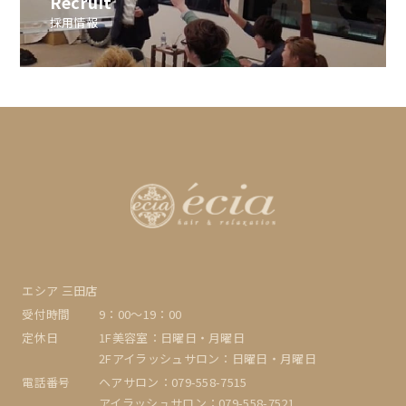
Recruit
採用情報
エシア 三田店
受付時間
9：00〜19：00
定休日
1F美容室：日曜日・月曜日
2Fアイラッシュサロン：日曜日・月曜日
電話番号
ヘアサロン：079-558-7515
アイラッシュサロン：079-558-7521