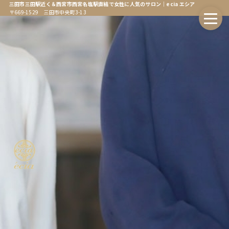
三田市三田駅近く＆西宮市西宮名塩駅直結で女性に人気のサロン｜ecia エシア
〒669-1529 三田市中央町3-13
ホーム
Home
エシアについて
About
会社情報
Company
オンラインストア
Online Store
エシア三田店
Ecia Sanda
エシア三田店メニュー
Ecia Sanda Menu
エシア西宮名塩店
Ecia Najio