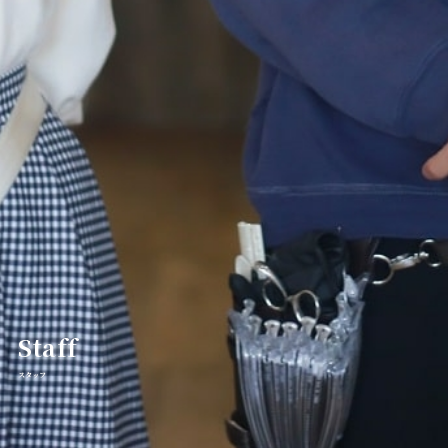
エシア西宮名塩店メニュー
Ecia Najio Menu
エシア三輪店
Ecia Miwa
エシア三輪店メニュー
Ecia Miwa Menu
クーポン | エシア三田店
Ecia Sanda
クーポン | アイサロン
Eyelash
クーポン | エステサロン
Esthetic
クーポン | エシア西宮名塩店
Staff
Ecia Najio
スタッフ
ヘアーサロンミズグチ
HAIR SALON MIZUGUCHI