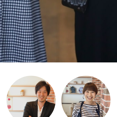
アイラッシュ
Eyelash
アイラッシュメニュー
Eyelash Menu
アイラッシュギャラリー
Eyelash Gallery
成人式
Adult
託児所
Kids Room
採用情報
Recruit
スタッフ
Staff
ニュース
News
ブログ