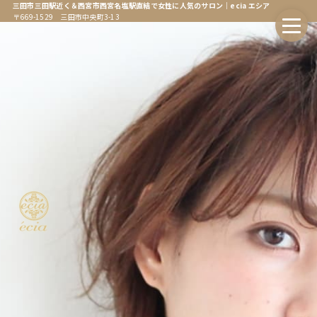
三田市三田駅近く＆西宮市西宮名塩駅直結で女性に人気のサロン｜ecia エシア
〒669-1529 三田市中央町3-13
ホーム
Home
エシアについて
About
会社情報
Company
オンラインストア
Online Store
エシア三田店
Ecia Sanda
エシア三田店メニュー
Ecia Sanda Menu
エシア西宮名塩店
Ecia Najio