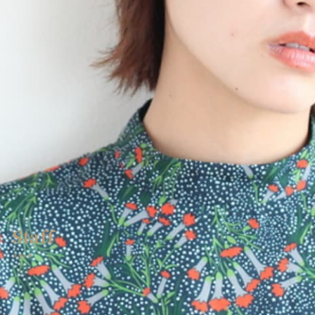
エシア西宮名塩店メニュー
Ecia Najio Menu
エシア三輪店
Ecia Miwa
エシア三輪店メニュー
Ecia Miwa Menu
クーポン | エシア三田店
Ecia Sanda
クーポン | アイサロン
Eyelash
クーポン | エステサロン
Esthetic
Staff
クーポン | エシア西宮名塩店
Ecia Najio
スタッフ
ヘアーサロンミズグチ
HAIR SALON MIZUGUCHI