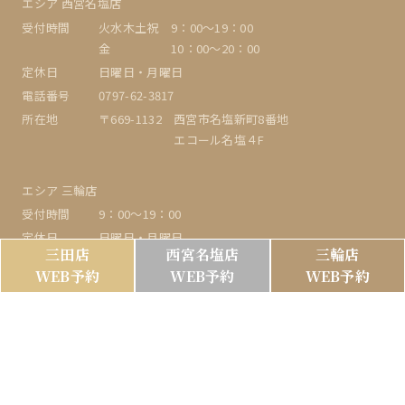
エシア 西宮名塩店
受付時間
火水木土祝 9：00〜19：00
金 10：00～20：00
定休日
日曜日・月曜日
電話番号
0797-62-3817
所在地
〒669-1132 西宮市名塩新町8番地
エコール名塩４F
エシア 三輪店
受付時間
9：00〜19：00
定休日
日曜日・月曜日
三田店
西宮名塩店
三輪店
電話番号
079-556-5084
WEB予約
WEB予約
WEB予約
所在地
〒669-1513 三田市三輪4-12-16
ヘアーサロンミズグチHAIR SALON MIZUGUCHI
受付時間
平日 9:00～19:30
土日祝 8:00～19:00
定休日
月曜日・火曜日