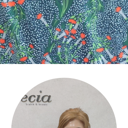
アイラッシュ
Eyelash
アイラッシュメニュー
Eyelash Menu
アイラッシュギャラリー
Eyelash Gallery
成人式
Adult
託児所
Kids Room
採用情報
Recruit
スタッフ
Staff
ニュース
News
ブログ