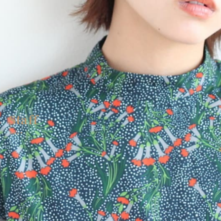
エシア西宮名塩店メニュー
Ecia Najio Menu
エシア三輪店
Ecia Miwa
エシア三輪店メニュー
Ecia Miwa Menu
クーポン | エシア三田店
Ecia Sanda
クーポン | アイサロン
Staff
Eyelash
スタッフ
クーポン | エステサロン
Esthetic
クーポン | エシア西宮名塩店
Ecia Najio
ヘアーサロンミズグチ
HAIR SALON MIZUGUCHI