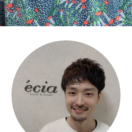
アイラッシュ
Eyelash
アイラッシュメニュー
Eyelash Menu
アイラッシュギャラリー
Eyelash Gallery
成人式
Adult
託児所
Kids Room
採用情報
Recruit
スタッフ
Staff
ニュース
News
ブログ