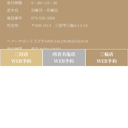
受付時間
9：00〜19：00
定休日
日曜日・月曜日
電話番号
079-556-5084
所在地
〒669-1513 三田市三輪4-12-16
ヘアーサロンミズグチHAIR SALON MIZUGUCHI
受付時間
平日 9:00～19:30
三田店
西宮名塩店
三輪店
土日祝 8:00～19:00
WEB予約
WEB予約
WEB予約
定休日
月曜日・火曜日
電話番号
078-592-9596
所在地
〒651-1141 神戸市北区泉台1丁目1-7第1ハウス
TOP
Hair｜ecia sanda
About
Menu｜ecia sanda
Company
Hair｜ecia najio
News
Menu｜ecia najio