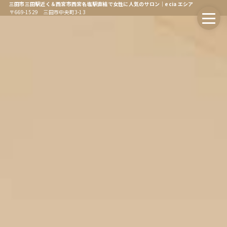
三田市三田駅近く＆西宮市西宮名塩駅直結で女性に人気のサロン｜ecia エシア
〒669-1529 三田市中央町3-13
ホーム
Home
エシアについて
About
会社情報
Company
オンラインストア
Online Store
エシア三田店
Ecia Sanda
エシア三田店メニュー
Ecia Sanda Menu
エシア西宮名塩店
Ecia Najio