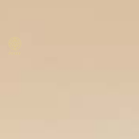
エシア西宮名塩店メニュー
Ecia Najio Menu
エシア三輪店
Ecia Miwa
エシア三輪店メニュー
Ecia Miwa Menu
クーポン | エシア三田店
Ecia Sanda
クーポン | アイサロン
Eyelash
クーポン | エステサロン
Esthetic
クーポン | エシア西宮名塩店
Ecia Najio
ヘアーサロンミズグチ
HAIR SALON MIZUGUCHI