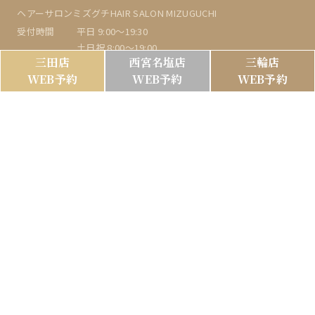
ヘアーサロンミズグチHAIR SALON MIZUGUCHI
受付時間
平日 9:00～19:30
土日祝 8:00～19:00
三田店
西宮名塩店
三輪店
定休日
月曜日・火曜日
WEB予約
WEB予約
WEB予約
電話番号
078-592-9596
所在地
〒651-1141 神戸市北区泉台1丁目1-7第1ハウス
TOP
Hair｜ecia sanda
About
Menu｜ecia sanda
Company
Hair｜ecia najio
News
Menu｜ecia najio
Blog
Hair｜ecia miwa
Staff
Menu｜ecia miwa
Recruit
Gallery