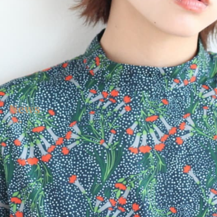
エシア西宮名塩店メニュー
Ecia Najio Menu
エシア三輪店
Ecia Miwa
エシア三輪店メニュー
Ecia Miwa Menu
クーポン | エシア三田店
Ecia Sanda
News
クーポン | アイサロン
Eyelash
ニュース
クーポン | エステサロン
Esthetic
クーポン | エシア西宮名塩店
Ecia Najio
ヘアーサロンミズグチ
HAIR SALON MIZUGUCHI