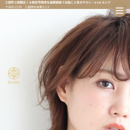
三田市三田駅近く＆西宮市西宮名塩駅直結で女性に人気のサロン｜ecia エシア
〒669-1529 三田市中央町3-13
ホーム
Home
エシアについて
About
会社情報
Company
オンラインストア
Online Store
エシア三田店
Ecia Sanda
エシア三田店メニュー
Ecia Sanda Menu
エシア西宮名塩店
Ecia Najio