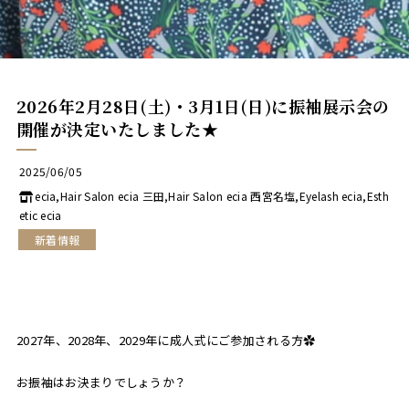
アイラッシュ
Eyelash
アイラッシュメニュー
Eyelash Menu
アイラッシュギャラリー
2026年2月28日(土)・3月1日(日)に振袖展示会の
Eyelash Gallery
開催が決定いたしました★
成人式
Adult
2025/06/05
ecia,Hair Salon ecia 三田,Hair Salon ecia 西宮名塩,Eyelash ecia,Esth
託児所
etic ecia
Kids Room
新着情報
採用情報
Recruit
スタッフ
Staff
2027年、2028年、2029年に成人式にご参加される方✿
ニュース
News
お振袖はお決まりでしょうか？
ブログ