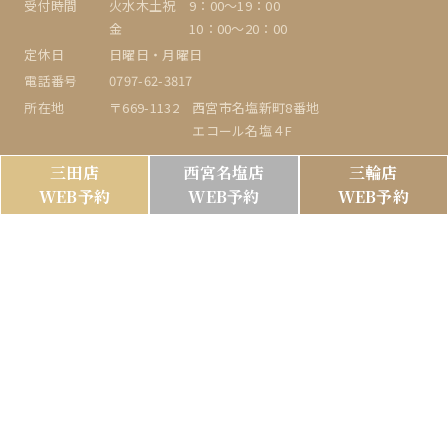
受付時間
火水木土祝 9：00〜19：00
金 10：00～20：00
定休日
日曜日・月曜日
電話番号
0797-62-3817
所在地
〒669-1132 西宮市名塩新町8番地
エコール名塩４F
三田店
西宮名塩店
三輪店
エシア 三輪店
WEB予約
WEB予約
WEB予約
受付時間
9：00〜19：00
定休日
日曜日・月曜日
電話番号
079-556-5084
所在地
〒669-1513 三田市三輪4-12-16
ヘアーサロンミズグチHAIR SALON MIZUGUCHI
受付時間
平日 9:00～19:30
土日祝 8:00～19:00
定休日
月曜日・火曜日
電話番号
078-592-9596