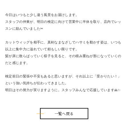
Blog
今日はいつもと少し違う風景をお届けします。
お問い合わせ
スタッフの仲東が、明日の検定に向けて営業中に半休を取り、店内でレッ
スンに励んでいました✂
カットウィッグを相手に、真剣なまなざしでハサミを動かす姿は、いつも
以上に集中力に溢れていて頼もしい限りです。
髪が床に散らばっていく様子を見ると、その積み重ねが形になっていくの
だと感じます。
検定前日の緊張や不安もあると思いますが、それ以上に「受かりたい！」
という強い気持ちが伝わってきました。
明日はその努力が実りますように。スタッフみんなで応援しています🙏✨
一覧へ戻る