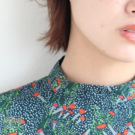
エシア西宮名塩店メニュー
Ecia Najio Menu
エシア三輪店
Ecia Miwa
エシア三輪店メニュー
Ecia Miwa Menu
クーポン | エシア三田店
Ecia Sanda
クーポン | アイサロン
Eyelash
クーポン | エステサロン
Esthetic
クーポン | エシア西宮名塩店
Ecia Najio
Blog
ヘアーサロンミズグチ
HAIR SALON MIZUGUCHI
ブログ