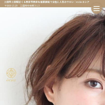
三田市三田駅近く＆西宮市西宮名塩駅直結で女性に人気のサロン｜ecia エシア
〒669-1529 三田市中央町3-13
ホーム
Home
エシアについて
About
会社情報
Company
オンラインストア
Online Store
エシア三田店
Ecia Sanda
エシア三田店メニュー
Ecia Sanda Menu
エシア西宮名塩店
Ecia Najio