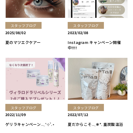
スタッフブログ
スタッフブログ
2025/08/02
2023/02/08
夏のマツエクケアー
Instagram キャンペーン開催
中!!!!
スタッフブログ
スタッフブログ
2022/11/09
2022/07/12
ゲリラキャンペーン𓂃⁺⊹˚.⋆
夏だからこそ𓂃❋*. 重炭酸温浴