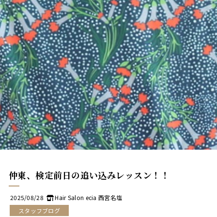
アイラッシュ
Eyelash
アイラッシュメニュー
Eyelash Menu
アイラッシュギャラリー
Eyelash Gallery
成人式
Adult
託児所
Kids Room
採用情報
Recruit
スタッフ
Staff
仲東、検定前日の追い込みレッスン！！
ニュース
News
2025/08/28
Hair Salon ecia 西宮名塩
ブログ
スタッフブログ