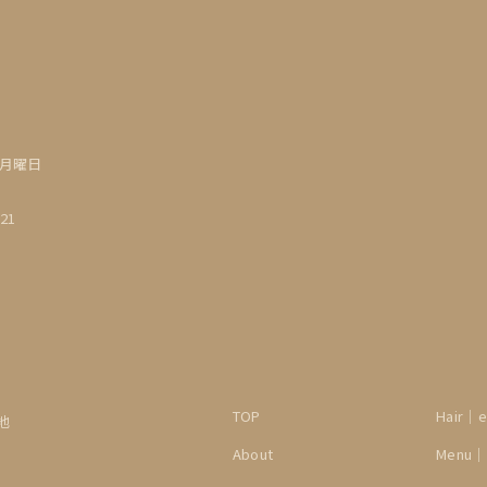
・月曜日
21
TOP
Hair｜e
番地
About
Menu｜e