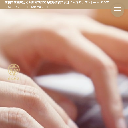
三田市三田駅近く＆西宮市西宮名塩駅直結で女性に人気のサロン｜ecia エシア
〒669-1529 三田市中央町3-13
ホーム
Home
エシアについて
About
会社情報
Company
オンラインストア
Online Store
エシア三田店
Ecia Sanda
エシア三田店メニュー
Ecia Sanda Menu
エシア西宮名塩店
Ecia Najio