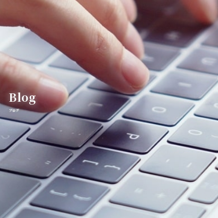
エシア西宮名塩店メニュー
Ecia Najio Menu
エシア三輪店
Ecia Miwa
エシア三輪店メニュー
Ecia Miwa Menu
クーポン | エシア三田店
Ecia Sanda
Blog
クーポン | アイサロン
ブログ
Eyelash
クーポン | エステサロン
Esthetic
クーポン | エシア西宮名塩店
Ecia Najio
ヘアーサロンミズグチ
HAIR SALON MIZUGUCHI