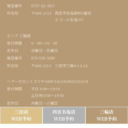
電話番号
0797-62-3817
所在地
〒669-1132 西宮市名塩新町8番地
エコール名塩４F
エシア 三輪店
受付時間
9：00〜19：00
定休日
日曜日・月曜日
電話番号
079-556-5084
所在地
〒669-1513 三田市三輪4-12-16
ヘアーサロンミズグチHAIR SALON MIZUGUCHI
受付時間
平日 9:00～19:30
土日祝 8:00～19:00
定休日
月曜日・火曜日
電話番号
078-592-9596
三田店
西宮名塩店
三輪店
所在地
〒651-1141 神戸市北区泉台1丁目1-7第1ハウス
WEB予約
WEB予約
WEB予約