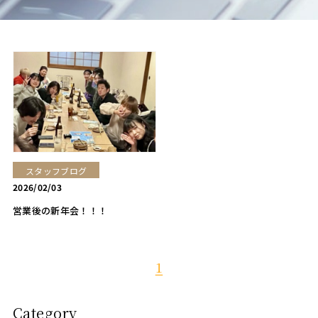
アイラッシュ
Eyelash
アイラッシュメニュー
Eyelash Menu
アイラッシュギャラリー
Eyelash Gallery
成人式
Adult
託児所
Kids Room
スタッフブログ
2026/02/03
採用情報
Recruit
営業後の新年会！！！
スタッフ
Staff
1
ニュース
News
ブログ
Category